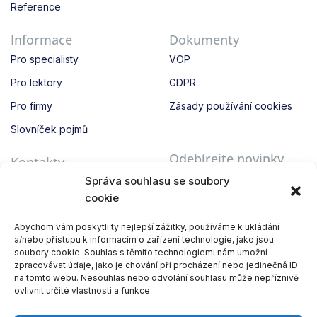
Reference
Informace
Dokumenty
Pro specialisty
VOP
Pro lektory
GDPR
Pro firmy
Zásady používání cookies
Slovníček pojmů
Odebírejte novinky
Kontakty
Získejte přístup k exkluzivním
Správa souhlasu se soubory
Kontakty
novinkám a bonusům!
cookie
info@3keys.academy
Abychom vám poskytli ty nejlepší zážitky, používáme k ukládání
a/nebo přístupu k informacím o zařízení technologie, jako jsou
Odeslat
soubory cookie. Souhlas s těmito technologiemi nám umožní
zpracovávat údaje, jako je chování při procházení nebo jedinečná ID
na tomto webu. Nesouhlas nebo odvolání souhlasu může nepříznivě
ovlivnit určité vlastnosti a funkce.
© 2026
3keys.Academy.
Všechna práva vyhrazena.