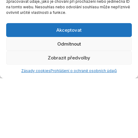
zpracovávat údaje, jako je chování při procházení nebo jedinečná ID
na tomto webu. Nesouhlas nebo odvolání souhlasu může nepříznivě
ovlivnit určité vlastnosti a funkce.
Akceptovat
Odmítnout
Zobrazit předvolby
Doporučení
Vyhledáván
Můj trénink
Oblíbené
Účet
í
Zásady cookies
Prohlášení o ochraně osobních údajů
Seberozvoj