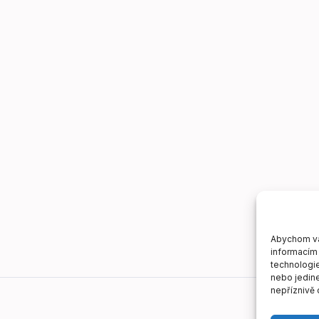
Abychom vám
informacím 
technologie
nebo jedin
nepříznivě o