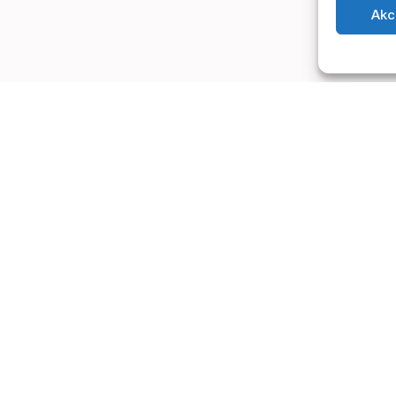
Akc
Informace
Dokumenty
K
Pro specialisty
VOP
K
Pro lektory
GDPR
i
Pro firmy
Zásady používání cookies