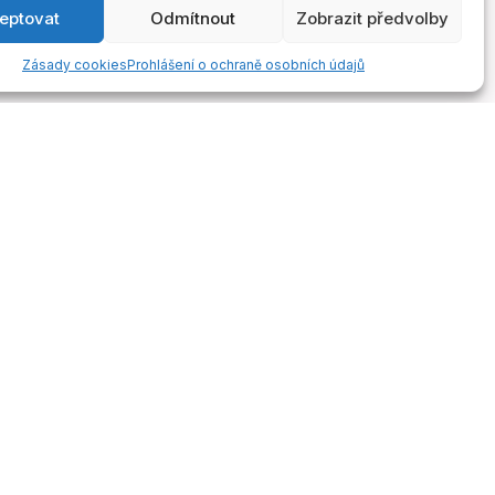
eptovat
Odmítnout
Zobrazit předvolby
Zásady cookies
Prohlášení o ochraně osobních údajů
ontakty
Odebírejte novinky
Získejte přístup k exkluzivním
ontakty
novinkám a bonusům!
nfo@3keys.academy