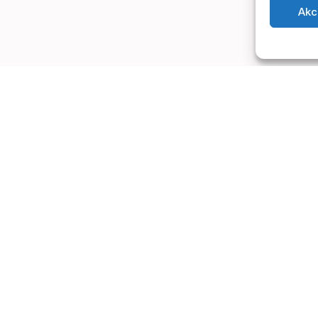
Akc
Informace
Dokumenty
K
Pro specialisty
VOP
K
Pro lektory
GDPR
i
Pro firmy
Zásady používání cookies