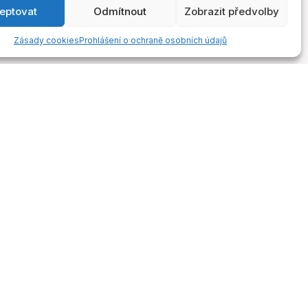
eptovat
Odmítnout
Zobrazit předvolby
Zásady cookies
Prohlášení o ochraně osobních údajů
ontakty
Odebírejte novinky
Získejte přístup k exkluzivním
ontakty
novinkám a bonusům!
nfo@3keys.academy