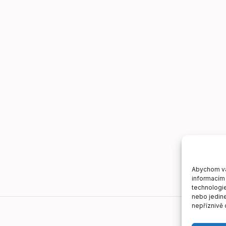
Abychom vám
informacím 
technologie
nebo jedin
nepříznivě o