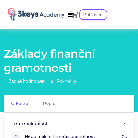
Přihlášení
Základy finanční
gramotnosti
Žádné hodnocení
Pokročilý
O kurzu
Popis
Teoretická část
Něco málo o finanční gramotnosti
0s