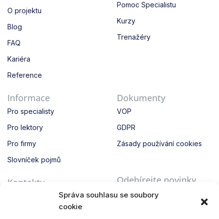
Pomoc Specialistu
O projektu
Kurzy
Blog
Trenažéry
FAQ
Kariéra
Reference
Informace
Dokumenty
Pro specialisty
VOP
Pro lektory
GDPR
Pro firmy
Zásady používání cookies
Slovníček pojmů
Odebírejte novinky
Kontakty
Získejte přístup k exkluzivním
Správa souhlasu se soubory
Kontakty
novinkám a bonusům!
cookie
info@3keys.academy