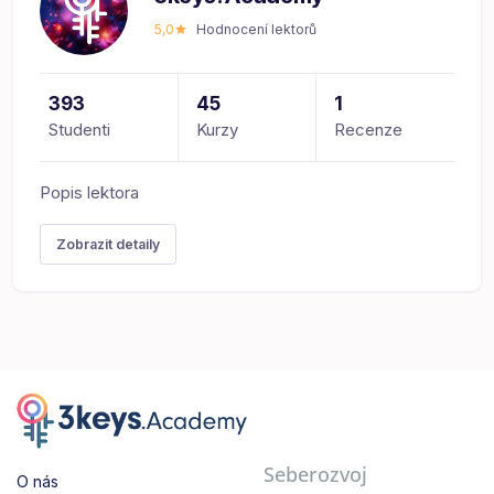
5,0
Hodnocení lektorů
393
45
1
Studenti
Kurzy
Recenze
Popis lektora
Zobrazit detaily
Seberozvoj
O nás