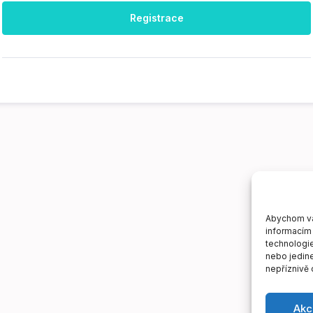
Registrace
Abychom vám
informacím 
technologie
nebo jedin
nepříznivě o
Akc