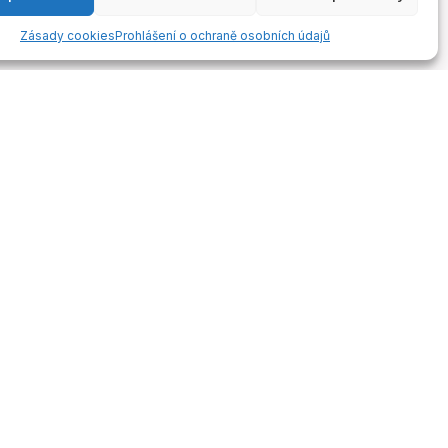
Zásady cookies
Prohlášení o ochraně osobních údajů
ontakty
Odebírejte novinky
Získejte přístup k exkluzivním
ontakty
novinkám a bonusům!
nfo@3keys.academy