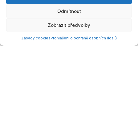
Odmítnout
Zobrazit předvolby
Doporučení
Vyhledáván
Můj trénink
Oblíbené
Účet
í
Zásady cookies
Prohlášení o ochraně osobních údajů
Seberozvoj
O nás
Pomoc Specialistu