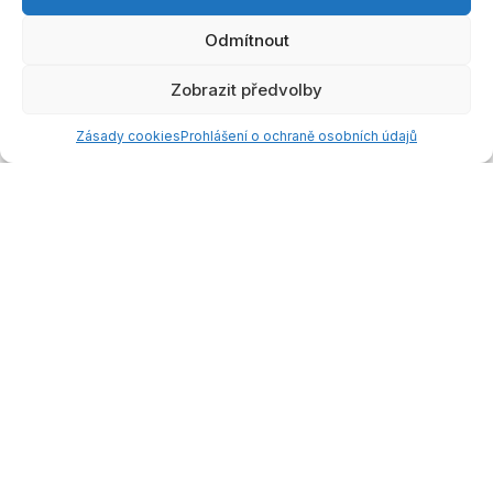
Odmítnout
Zobrazit předvolby
Doporučení
Vyhledáván
Můj trénink
Oblíbené
Účet
í
Zásady cookies
Prohlášení o ochraně osobních údajů
Seberozvoj
O nás
Pomoc Specialistu