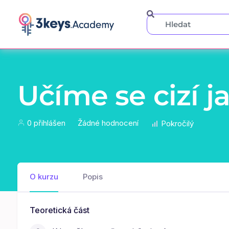
Učíme se cizí j
0 přihlášen
Žádné hodnocení
Pokročilý
O kurzu
Popis
Teoretická část